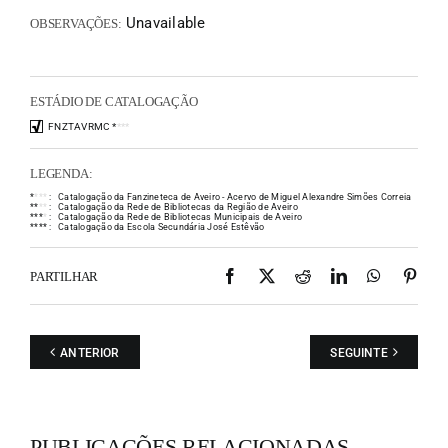
Unavailable
OBSERVAÇÕES:
ESTÁDIO DE CATALOGAÇÃO
FNZTAVRMC
*
*
*
*
LEGENDA:
*
*
*
*
:
Catalogação da Fanzineteca de Aveiro - Acervo de Miguel Alexandre Simões Correia
*
*
*
*
:
Catalogação da Rede de Bibliotecas da Região de Aveiro
*
*
*
*
:
Catalogação da Rede de Bibliotecas Municipais de Aveiro
*
*
*
*
:
Catalogação da Escola Secundária José Estêvão
Facebook
X
Reddit
LinkedIn
WhatsAp
Pint
PARTILHAR
ANTERIOR
SEGUINTE
PUBLICAÇÕES RELACIONADAS