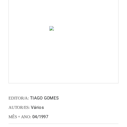
FANZIN
EN
PT
TIAGO GOMES
EDITOR/A:
Vários
AUTOR/ES:
04/1997
MÊS + ANO: