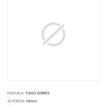
ZINEM
FANZIN
EN
PT
TIAGO GOMES
EDITOR/A:
Vários
AUTOR/ES: