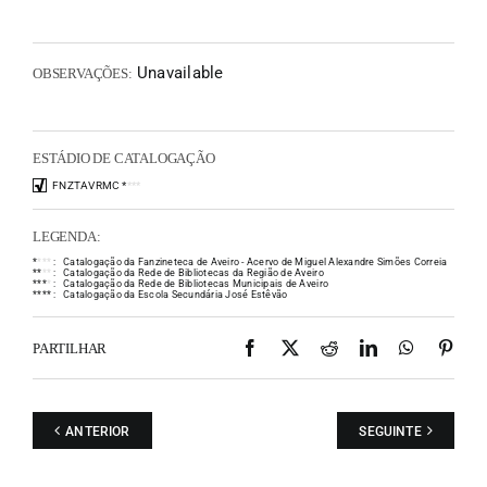
Unavailable
OBSERVAÇÕES:
ESTÁDIO DE CATALOGAÇÃO
FNZTAVRMC
*
*
*
*
LEGENDA:
*
*
*
*
:
Catalogação da Fanzineteca de Aveiro - Acervo de Miguel Alexandre Simões Correia
*
*
*
*
:
Catalogação da Rede de Bibliotecas da Região de Aveiro
*
*
*
*
:
Catalogação da Rede de Bibliotecas Municipais de Aveiro
*
*
*
*
:
Catalogação da Escola Secundária José Estêvão
Facebook
X
Reddit
LinkedIn
WhatsAp
Pint
PARTILHAR
ANTERIOR
SEGUINTE