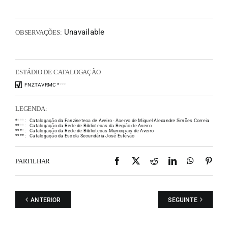
Unavailable
OBSERVAÇÕES:
ESTÁDIO DE CATALOGAÇÃO
FNZTAVRMC
*
*
*
*
LEGENDA:
*
*
*
*
:
Catalogação da Fanzineteca de Aveiro - Acervo de Miguel Alexandre Simões Correia
*
*
*
*
:
Catalogação da Rede de Bibliotecas da Região de Aveiro
*
*
*
*
:
Catalogação da Rede de Bibliotecas Municipais de Aveiro
*
*
*
*
:
Catalogação da Escola Secundária José Estêvão
Facebook
X
Reddit
LinkedIn
WhatsAp
Pint
PARTILHAR
ANTERIOR
SEGUINTE