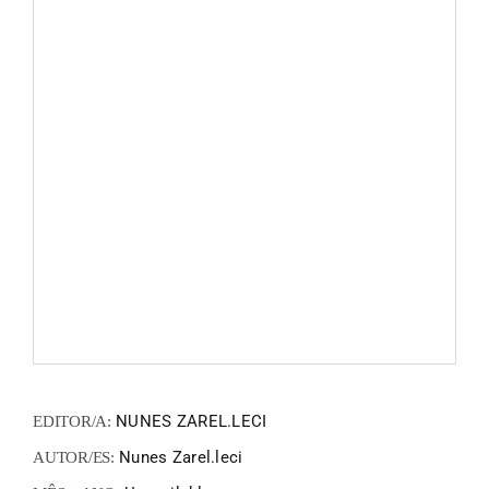
FANZIN
EN
PT
NUNES ZAREL.LECI
EDITOR/A:
Nunes Zarel.leci
AUTOR/ES: