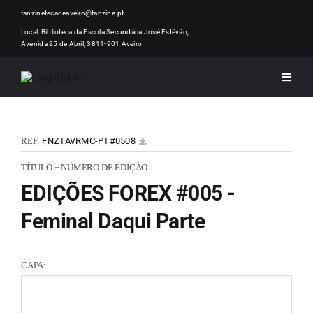
Skip
fanzinetecadeaveiro@fanzine.pt
to
Local: Biblioteca da Escola Secundária José Estêvão,
Avenida 25 de Abril, 3811-901 Aveiro
content
Toggle
Naviga
INÍCI
REF:
FNZTAVRMC-PT#0508
NOTÍ
TÍTULO + NÚMERO DE EDIÇÃO
EDIÇÕES FOREX #005 -
ARTI
Feminal Daqui Parte
ACER
CAPA:
ZINEM