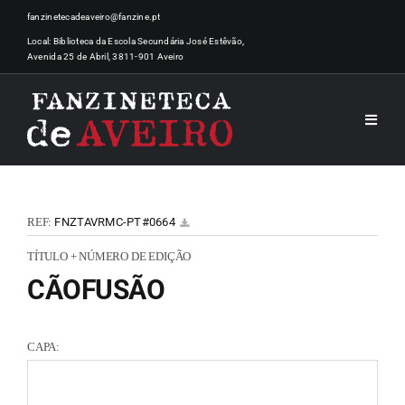
Skip
fanzinetecadeaveiro@fanzine.pt
to
Local: Biblioteca da Escola Secundária José Estêvão,
Avenida 25 de Abril, 3811-901 Aveiro
content
Toggle
Naviga
INÍCI
REF:
FNZTAVRMC-PT#0664
NOTÍ
TÍTULO + NÚMERO DE EDIÇÃO
CÃOFUSÃO
ARTI
CAPA:
ACER