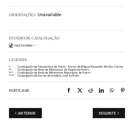
Unavailable
OBSERVAÇÕES:
ESTÁDIO DE CATALOGAÇÃO
FNZTAVRMC
*
*
*
*
LEGENDA:
*
*
*
*
:
Catalogação da Fanzineteca de Aveiro - Acervo de Miguel Alexandre Simões Correia
*
*
*
*
:
Catalogação da Rede de Bibliotecas da Região de Aveiro
*
*
*
*
:
Catalogação da Rede de Bibliotecas Municipais de Aveiro
*
*
*
*
:
Catalogação da Escola Secundária José Estêvão
Facebook
X
Reddit
LinkedIn
WhatsAp
Pint
PARTILHAR
ANTERIOR
SEGUINTE