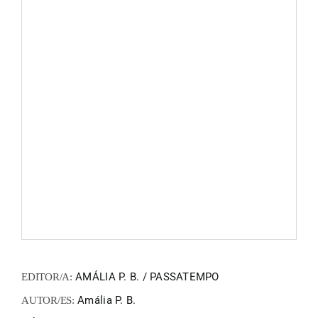
ZINEM
FANZIN
EN
PT
AMÁLIA P. B. / PASSATEMPO
EDITOR/A:
Amália P. B.
AUTOR/ES: