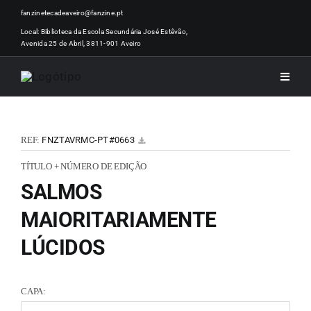
Skip
fanzinetecadeaveiro@fanzine.pt
to
Local: Biblioteca da Escola Secundária José Estêvão,
Avenida 25 de Abril, 3811-901 Aveiro
content
Toggle
Naviga
INÍCI
REF:
FNZTAVRMC-PT#0663
NOTÍ
TÍTULO + NÚMERO DE EDIÇÃO
SALMOS
ARTI
MAIORITARIAMENTE
LÚCIDOS
ACER
CAPA:
ZINEM