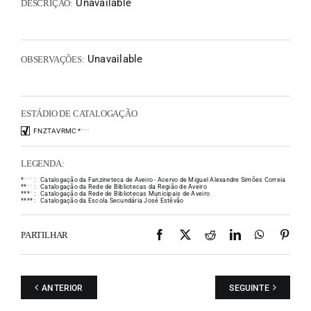
Unavailable
DESCRIÇÃO:
Unavailable
OBSERVAÇÕES:
ESTÁDIO DE CATALOGAÇÃO
FNZTAVRMC
*
*
*
*
LEGENDA:
*
*
*
*
:
Catalogação da Fanzineteca de Aveiro - Acervo de Miguel Alexandre Simões Correia
*
*
*
*
:
Catalogação da Rede de Bibliotecas da Região de Aveiro
*
*
*
*
:
Catalogação da Rede de Bibliotecas Municipais de Aveiro
*
*
*
*
:
Catalogação da Escola Secundária José Estêvão
Facebook
X
Reddit
LinkedIn
WhatsAp
Pint
PARTILHAR
ANTERIOR
SEGUINTE