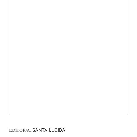
FANZIN
EN
PT
SANTA LÚCIDA
EDITOR/A: