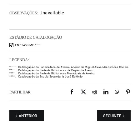
Unavailable
OBSERVAÇÕES:
ESTÁDIO DE CATALOGAÇÃO
FNZTAVRMC
*
*
*
*
LEGENDA:
*
*
*
*
:
Catalogação da Fanzineteca de Aveiro - Acervo de Miguel Alexandre Simões Correia
*
*
*
*
:
Catalogação da Rede de Bibliotecas da Região de Aveiro
*
*
*
*
:
Catalogação da Rede de Bibliotecas Municipais de Aveiro
*
*
*
*
:
Catalogação da Escola Secundária José Estêvão
Facebook
X
Reddit
LinkedIn
WhatsAp
Pint
PARTILHAR
ANTERIOR
SEGUINTE