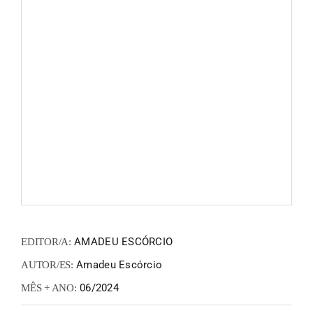
FANZIN
EN
PT
AMADEU ESCÓRCIO
EDITOR/A:
Amadeu Escórcio
AUTOR/ES:
06/2024
MÊS + ANO: