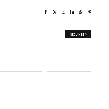
Facebook
X
Reddit
LinkedIn
WhatsApp
Pinterest
SEGUINTE