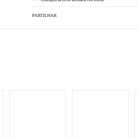
*
*
*
*
:
Catalogação da Escola Secundária José Estêvão
PARTILHAR