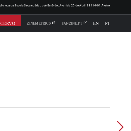
iblioteca da Escola Secundária José Estêvão, Avenida 25 de Abril, 3811-901 Aveiro
ACERVO
EN
PT
ZINEMETRICS
FANZINE.PT