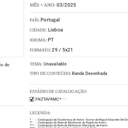
03/2025
MÊS + ANO:
Portugal
PAÍS:
Lisboa
CIDADE:
PT
IDIOMA:
29 / 5x21
FORMATO:
Unavailable
TEMA:
lo do
Banda Desenhada
TIPO DE CONTEÚDO:
ESTÁDIO DE CATALOGAÇÃO
FNZTAVRMC
*
*
*
*
LEGENDA:
*
*
*
*
:
Catalogação da Fanzineteca de Aveiro - Acervo de Miguel Alexandre Simõe
*
*
*
*
:
Catalogação da Rede de Bibliotecas da Região de Aveiro
*
*
*
*
:
Catalogação da Rede de Bibliotecas Municipais de Aveiro