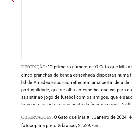
"O primeiro número de O Gato que Mia a
DESCRIÇÃO:
cinco pranchas de banda desenhada dispostas numa f
bd de Amadeu Escórcio reflectem uma certa ideia de
portugalidade, que se olha ao espelho, que vai para o 
assistir ao jogo de futebol com os amigos, que é sau
tempos passados e que gosta de ficar na sorna. A últ
intitulada "Ferdinand no Colégio Inglês", parte de um 
O Gato que Mia #1, Janeiro de 2024, 4
OBSERVAÇÕES:
livro "Morte a Crédito" de Céline, para contar uma brev
fotocópia a preto & branco, 21x29,7cm.
sobre um puto refractário à língua inglesa e as suas d