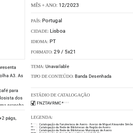
12/2023
MÊS + ANO:
Portugal
PAÍS:
Lisboa
CIDADE:
PT
IDIOMA:
29 / 5x21
FORMATO:
Unavailable
TEMA:
presenta
olha A3. As
Banda Desenhada
TIPO DE CONTEÚDO:
café para
ESTÁDIO DE CATALOGAÇÃO
dosista dos
FNZTAVRMC
*
*
*
*
ima prancha,
excerto do
LEGENDA:
+2 págs,
e história
*
*
*
*
:
Catalogação da Fanzineteca de Aveiro - Acervo de Miguel Alexandre Simõe
istrações
*
*
*
*
:
Catalogação da Rede de Bibliotecas da Região de Aveiro
*
*
*
*
:
Catalogação da Rede de Bibliotecas Municipais de Aveiro