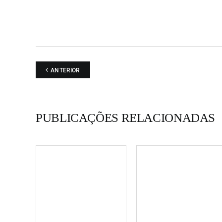
sexuais. "Riscalhando..." é uma folha solta de tamanh
amarela com esboços, apontamentos e desenhos sol
Amadeu Escórcio, que surge inserida no meio do A3 
meio." Textos de Erradiador no Blog "My Nation Under
ANTERIOR
PUBLICAÇÕES RELACIONADAS