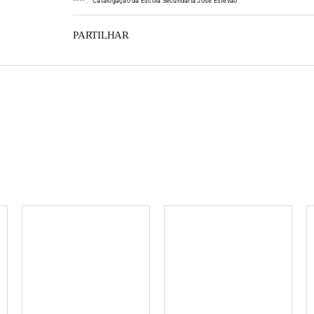
*
*
*
*
:
Catalogação da Escola Secundária José Estêvão
o A4 de cor
tos de
PARTILHAR
dobrado ao
ground"