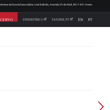
iblioteca da Escola Secundária José Estêvão, Avenida 25 de Abril, 3811-901 Aveiro
ACERVO
EN
PT
ZINEMETRICS
FANZINE.PT