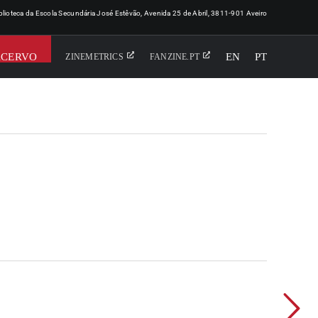
iblioteca da Escola Secundária José Estêvão, Avenida 25 de Abril, 3811-901 Aveiro
ACERVO
EN
PT
ZINEMETRICS
FANZINE.PT