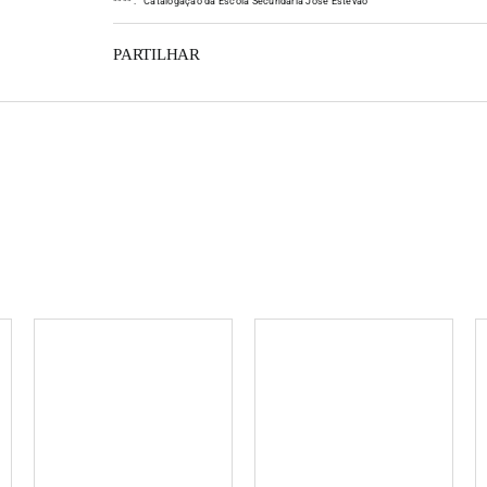
*
*
*
*
:
Catalogação da Escola Secundária José Estêvão
PARTILHAR