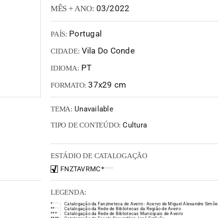
03/2022
MÊS + ANO:
Portugal
PAÍS:
Vila Do Conde
CIDADE:
PT
IDIOMA:
37x29 cm
FORMATO:
Unavailable
TEMA:
Cultura
TIPO DE CONTEÚDO:
ESTÁDIO DE CATALOGAÇÃO
FNZTAVRMC
*
*
*
*
LEGENDA:
*
*
*
*
:
Catalogação da Fanzineteca de Aveiro - Acervo de Miguel Alexandre Simõe
*
*
*
*
:
Catalogação da Rede de Bibliotecas da Região de Aveiro
*
*
*
*
:
Catalogação da Rede de Bibliotecas Municipais de Aveiro