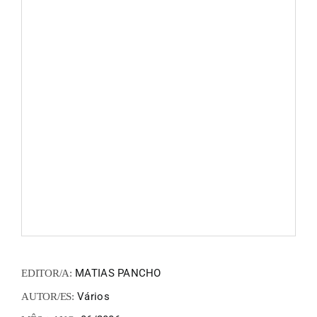
FANZIN
EN
PT
MATIAS PANCHO
EDITOR/A:
Vários
AUTOR/ES: