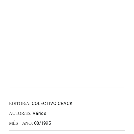
FANZIN
EN
PT
COLECTIVO CRACK!
EDITOR/A:
Vários
AUTOR/ES:
08/1995
MÊS + ANO: