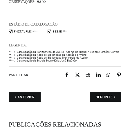
Raro
OBSERVAÇÕES:
ESTÁDIO DE CATALOGAÇÃO
FNZTAVRMC
*
*
*
*
BESJE
*
*
*
*
LEGENDA:
*
*
*
*
:
Catalogação da Fanzineteca de Aveiro - Acervo de Miguel Alexandre Simões Correia
*
*
*
*
:
Catalogação da Rede de Bibliotecas da Região de Aveiro
*
*
*
*
:
Catalogação da Rede de Bibliotecas Municipais de Aveiro
*
*
*
*
:
Catalogação da Escola Secundária José Estêvão
Facebook
X
Reddit
LinkedIn
WhatsAp
Pint
PARTILHAR
ANTERIOR
SEGUINTE
PUBLICAÇÕES RELACIONADAS