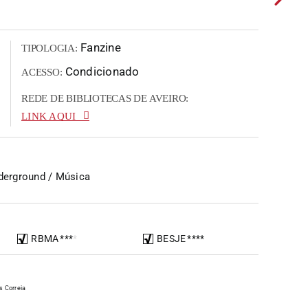
Fanzine
TIPOLOGIA:
Condicionado
ACESSO:
REDE DE BIBLIOTECAS DE AVEIRO:
LINK AQUI
nderground / Música
RBMA
*
*
*
*
BESJE
*
*
*
*
s Correia