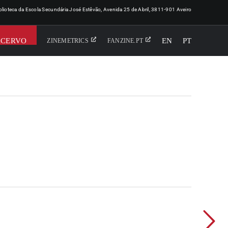
iblioteca da Escola Secundária José Estêvão, Avenida 25 de Abril, 3811-901 Aveiro
ACERVO
EN
PT
ZINEMETRICS
FANZINE.PT