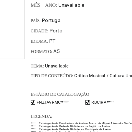
Unavailable
MÊS + ANO:
Portugal
PAÍS:
Porto
CIDADE:
PT
IDIOMA:
A5
FORMATO:
Unavailable
TEMA:
Crítica Musical / Cultura U
TIPO DE CONTEÚDO:
ESTÁDIO DE CATALOGAÇÃO
FNZTAVRMC
*
*
*
*
RBCIRA
*
*
*
*
LEGENDA:
*
*
*
*
:
Catalogação da Fanzineteca de Aveiro - Acervo de Miguel Alexandre Simõe
*
*
*
*
:
Catalogação da Rede de Bibliotecas da Região de Aveiro
*
*
*
*
:
Catalogação da Rede de Bibliotecas Municipais de Aveiro