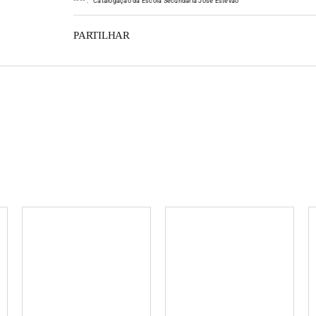
*
*
*
*
:
Catalogação da Escola Secundária José Estêvão
PARTILHAR