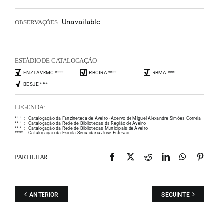
Unavailable
OBSERVAÇÕES:
ESTÁDIO DE CATALOGAÇÃO
FNZTAVRMC
*
*
*
*
RBCIRA
*
*
*
*
RBMA
*
*
*
*
BESJE
*
*
*
*
LEGENDA:
*
*
*
*
:
Catalogação da Fanzineteca de Aveiro - Acervo de Miguel Alexandre Simões Correia
*
*
*
*
:
Catalogação da Rede de Bibliotecas da Região de Aveiro
*
*
*
*
:
Catalogação da Rede de Bibliotecas Municipais de Aveiro
*
*
*
*
:
Catalogação da Escola Secundária José Estêvão
Facebook
X
Reddit
LinkedIn
WhatsAp
Pint
PARTILHAR
ANTERIOR
SEGUINTE