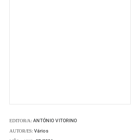
FANZIN
EN
PT
ANTÓNIO VITORINO
EDITOR/A:
Vários
AUTOR/ES: