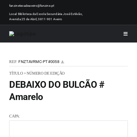
Skip
fanzinetecadeaveiro@fanzine.pt
to
Local: Biblioteca da Escola Secundária José Estêvão,
Avenida 25 de Abril, 3811-901 Aveiro
content
Toggle
Naviga
INÍCI
REF:
FNZTAVRMC-PT#0058
NOTÍ
TÍTULO + NÚMERO DE EDIÇÃO
DEBAIXO DO BULCÃO #
ARTI
Amarelo
ACER
CAPA:
ZINEM