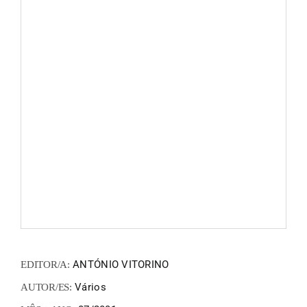
FANZIN
EN
PT
ANTÓNIO VITORINO
EDITOR/A:
Vários
AUTOR/ES: