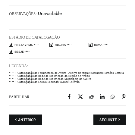
Unavailable
OBSERVAÇÕES:
ESTÁDIO DE CATALOGAÇÃO
FNZTAVRMC
*
*
*
*
RBCIRA
*
*
*
*
RBMA
*
*
*
*
BESJE
*
*
*
*
LEGENDA:
*
*
*
*
:
Catalogação da Fanzineteca de Aveiro - Acervo de Miguel Alexandre Simões Correia
*
*
*
*
:
Catalogação da Rede de Bibliotecas da Região de Aveiro
*
*
*
*
:
Catalogação da Rede de Bibliotecas Municipais de Aveiro
*
*
*
*
:
Catalogação da Escola Secundária José Estêvão
Facebook
X
Reddit
LinkedIn
WhatsAp
Pint
PARTILHAR
ANTERIOR
SEGUINTE