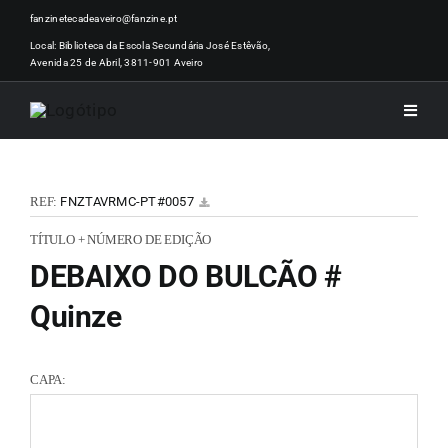
Skip
fanzinetecadeaveiro@fanzine.pt
to
Local: Biblioteca da Escola Secundária José Estêvão,
Avenida 25 de Abril, 3811-901 Aveiro
content
Toggle
Naviga
INÍCI
REF:
FNZTAVRMC-PT#0057
NOTÍ
TÍTULO + NÚMERO DE EDIÇÃO
DEBAIXO DO BULCÃO #
ARTI
Quinze
ACER
CAPA:
ZINEM