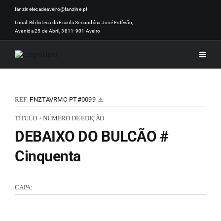
Skip
fanzinetecadeaveiro@fanzine.pt
to
Local: Biblioteca da Escola Secundária José Estêvão,
Avenida 25 de Abril, 3811-901 Aveiro
content
Toggle
Naviga
INÍCI
REF:
FNZTAVRMC-PT#0099
NOTÍ
TÍTULO + NÚMERO DE EDIÇÃO
DEBAIXO DO BULCÃO #
ARTI
Cinquenta
ACER
CAPA:
ZINEM