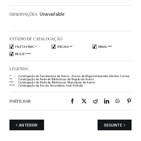
Unavailable
OBSERVAÇÕES:
ESTÁDIO DE CATALOGAÇÃO
FNZTAVRMC
*
*
*
*
RBCIRA
*
*
*
*
RBMA
*
*
*
*
BESJE
*
*
*
*
LEGENDA:
*
*
*
*
:
Catalogação da Fanzineteca de Aveiro - Acervo de Miguel Alexandre Simões Correia
*
*
*
*
:
Catalogação da Rede de Bibliotecas da Região de Aveiro
*
*
*
*
:
Catalogação da Rede de Bibliotecas Municipais de Aveiro
*
*
*
*
:
Catalogação da Escola Secundária José Estêvão
Facebook
X
Reddit
LinkedIn
WhatsAp
Pint
PARTILHAR
ANTERIOR
SEGUINTE