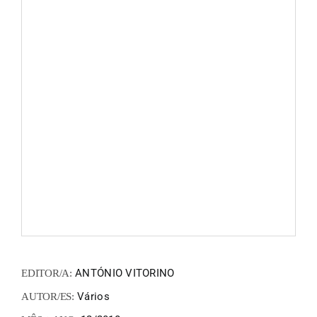
FANZIN
EN
PT
ANTÓNIO VITORINO
EDITOR/A:
Vários
AUTOR/ES: