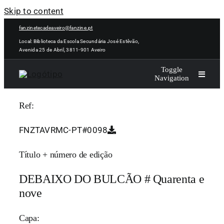
Skip to content
fanzinetecadeaveiro@fanzine.pt
Local: Biblioteca da Escola Secundária José Estêvão,
Avenida 25 de Abril, 3811-901 Aveiro
Toggle
Navigation
Ref:
INÍCIO
FNZTAVRMC-PT#0098
NOTÍCIAS
Título + número de edição
ARTISTLIBROJ
DEBAIXO DO BULCÃO # Quarenta e
nove
ACERVO
Capa: