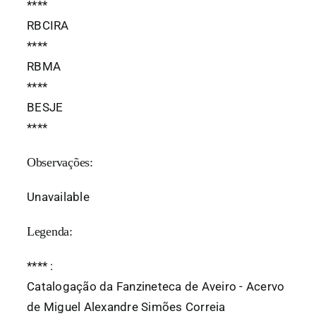
*
*
*
*
RBCIRA
*
*
*
*
RBMA
*
*
*
*
BESJE
*
*
*
*
Observações:
Unavailable
Legenda:
*
*
*
*
:
Catalogação da Fanzineteca de Aveiro - Acervo
de Miguel Alexandre Simões Correia