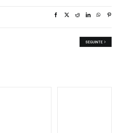
Facebook
X
Reddit
LinkedIn
WhatsApp
Pinterest
SEGUINTE