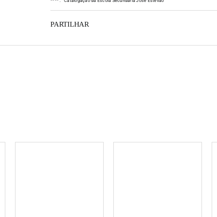
*
*
*
*
:
Catalogação da Escola Secundária José Estêvão
PARTILHAR