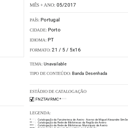
05/2017
MÊS + ANO:
Portugal
PAÍS:
Porto
CIDADE:
PT
IDIOMA:
21 / 5 / 5x16
FORMATO:
Unavailable
TEMA:
Banda Desenhada
TIPO DE CONTEÚDO:
ESTÁDIO DE CATALOGAÇÃO
FNZTAVRMC
*
*
*
*
LEGENDA:
*
*
*
*
:
Catalogação da Fanzineteca de Aveiro - Acervo de Miguel Alexandre Simõe
*
*
*
*
:
Catalogação da Rede de Bibliotecas da Região de Aveiro
*
*
*
*
:
Catalogação da Rede de Bibliotecas Municipais de Aveiro