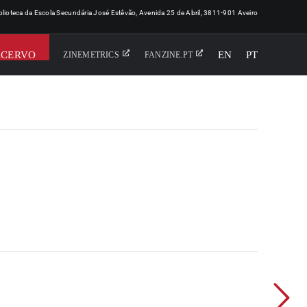
iblioteca da Escola Secundária José Estêvão, Avenida 25 de Abril, 3811-901 Aveiro
ACERVO
EN
PT
ZINEMETRICS
FANZINE.PT