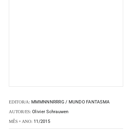
FANZIN
EN
PT
MMMNNNRRRG / MUNDO FANTASMA
EDITOR/A:
Olivier Schrauwen
AUTOR/ES:
11/2015
MÊS + ANO: