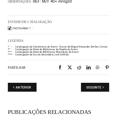
REF: M/F 40+ mrng30
OBSERVAÇÕES:
ESTÁDIO DE CATALOGAÇÃO
FNZTAVRMC
*
*
*
*
LEGENDA:
*
*
*
*
:
Catalogação da Fanzineteca de Aveiro - Acervo de Miguel Alexandre Simões Correia
*
*
*
*
:
Catalogação da Rede de Bibliotecas da Região de Aveiro
*
*
*
*
:
Catalogação da Rede de Bibliotecas Municipais de Aveiro
*
*
*
*
:
Catalogação da Escola Secundária José Estêvão
Facebook
X
Reddit
LinkedIn
WhatsAp
Pint
PARTILHAR
ANTERIOR
SEGUINTE
PUBLICAÇÕES RELACIONADAS