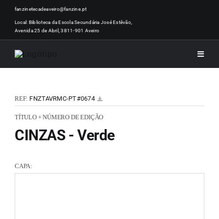
Skip
fanzinetecadeaveiro@fanzine.pt
to
Local: Biblioteca da Escola Secundária José Estêvão,
Avenida 25 de Abril, 3811-901 Aveiro
content
Toggle
Naviga
INÍCI
REF:
FNZTAVRMC-PT#0674
NOTÍ
TÍTULO + NÚMERO DE EDIÇÃO
CINZAS - Verde
ARTI
CAPA:
ACER
ZINEM