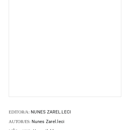
FANZIN
EN
PT
NUNES ZAREL.LECI
EDITOR/A:
Nunes Zarel.leci
AUTOR/ES: