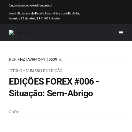
Skip
fanzinetecadeaveiro@fanzine.pt
to
Local: Biblioteca da Escola Secundária José Estêvão,
Avenida 25 de Abril, 3811-901 Aveiro
content
Toggle
Naviga
INÍCI
REF:
FNZTAVRMC-PT#0509
NOTÍ
TÍTULO + NÚMERO DE EDIÇÃO
EDIÇÕES FOREX #006 -
ARTI
Situação: Sem-Abrigo
ACER
CAPA:
ZINEM