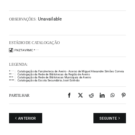
Unavailable
OBSERVAÇÕES:
ESTÁDIO DE CATALOGAÇÃO
FNZTAVRMC
*
*
*
*
LEGENDA:
*
*
*
*
:
Catalogação da Fanzineteca de Aveiro - Acervo de Miguel Alexandre Simões Correia
*
*
*
*
:
Catalogação da Rede de Bibliotecas da Região de Aveiro
*
*
*
*
:
Catalogação da Rede de Bibliotecas Municipais de Aveiro
*
*
*
*
:
Catalogação da Escola Secundária José Estêvão
Facebook
X
Reddit
LinkedIn
WhatsAp
Pint
PARTILHAR
ANTERIOR
SEGUINTE