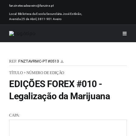
Skip
fanzinetecadeaveiro@fanzine.pt
to
Local: Biblioteca da Escola Secundária José Estêvão,
Avenida 25 de Abril, 3811-901 Aveiro
content
Toggle
Naviga
INÍCI
REF:
FNZTAVRMC-PT#0513
NOTÍ
TÍTULO + NÚMERO DE EDIÇÃO
EDIÇÕES FOREX #010 -
ARTI
Legalização da Marijuana
ACER
CAPA:
ZINEM