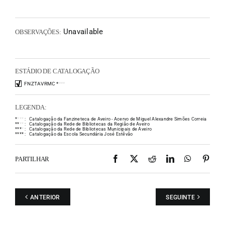
Unavailable
OBSERVAÇÕES:
ESTÁDIO DE CATALOGAÇÃO
FNZTAVRMC
*
*
*
*
LEGENDA:
*
*
*
*
:
Catalogação da Fanzineteca de Aveiro - Acervo de Miguel Alexandre Simões Correia
*
*
*
*
:
Catalogação da Rede de Bibliotecas da Região de Aveiro
*
*
*
*
:
Catalogação da Rede de Bibliotecas Municipais de Aveiro
*
*
*
*
:
Catalogação da Escola Secundária José Estêvão
Facebook
X
Reddit
LinkedIn
WhatsAp
Pint
PARTILHAR
ANTERIOR
SEGUINTE