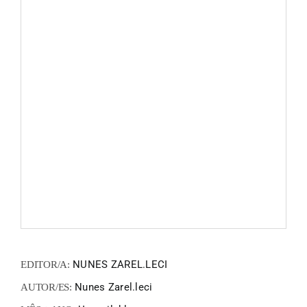
FANZIN
EN
PT
NUNES ZAREL.LECI
EDITOR/A:
Nunes Zarel.leci
AUTOR/ES: