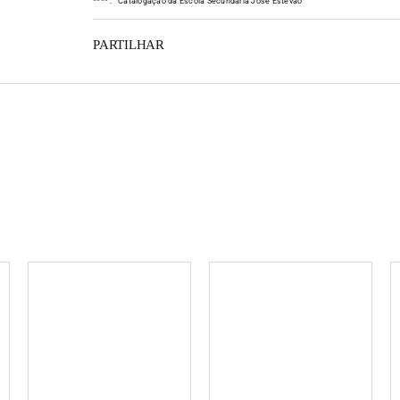
*
*
*
*
:
Catalogação da Escola Secundária José Estêvão
PARTILHAR