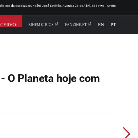
iblioteca da Escola Secundária José Estêvão, Avenida 25 de Abril, 3811-901 Aveiro
ACERVO
EN
PT
ZINEMETRICS
FANZINE.PT
 O Planeta hoje com