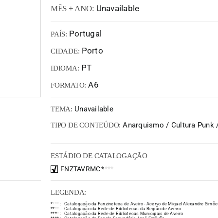
Unavailable
MÊS + ANO:
Portugal
PAÍS:
Porto
CIDADE:
PT
IDIOMA:
A6
FORMATO:
Unavailable
TEMA:
Anarquismo / Cultura Punk 
TIPO DE CONTEÚDO:
ESTÁDIO DE CATALOGAÇÃO
FNZTAVRMC
*
*
*
*
LEGENDA:
*
*
*
*
:
Catalogação da Fanzineteca de Aveiro - Acervo de Miguel Alexandre Simõe
*
*
*
*
:
Catalogação da Rede de Bibliotecas da Região de Aveiro
*
*
*
*
:
Catalogação da Rede de Bibliotecas Municipais de Aveiro