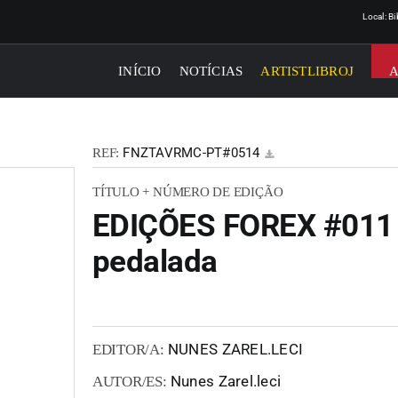
Local: B
INÍCIO
NOTÍCIAS
ARTISTLIBROJ
FNZTAVRMC-PT#0514
REF:
TÍTULO + NÚMERO DE EDIÇÃO
EDIÇÕES FOREX #011 -
pedalada
NUNES ZAREL.LECI
EDITOR/A:
Nunes Zarel.leci
AUTOR/ES: