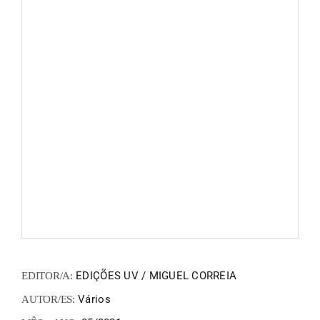
FANZIN
EN
PT
EDIÇÕES UV / MIGUEL CORREIA
EDITOR/A:
Vários
AUTOR/ES: