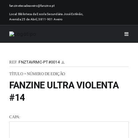
Skip
fanzinetecadeaveiro@fanzine.pt
to
Local: Biblioteca da Escola Secundária José Estêvão,
Avenida 25 de Abril, 3811-901 Aveiro
content
Toggle
Naviga
INÍCI
REF:
FNZTAVRMC-PT#0014
NOTÍ
TÍTULO + NÚMERO DE EDIÇÃO
FANZINE ULTRA VIOLENTA
ARTI
#14
ACER
CAPA:
ZINEM