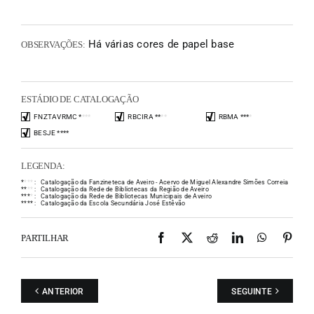
Há várias cores de papel base
OBSERVAÇÕES:
ESTÁDIO DE CATALOGAÇÃO
FNZTAVRMC
*
*
*
*
RBCIRA
*
*
*
*
RBMA
*
*
*
*
BESJE
*
*
*
*
LEGENDA:
*
*
*
*
:
Catalogação da Fanzineteca de Aveiro - Acervo de Miguel Alexandre Simões Correia
*
*
*
*
:
Catalogação da Rede de Bibliotecas da Região de Aveiro
*
*
*
*
:
Catalogação da Rede de Bibliotecas Municipais de Aveiro
*
*
*
*
:
Catalogação da Escola Secundária José Estêvão
Facebook
X
Reddit
LinkedIn
WhatsAp
Pint
PARTILHAR
ANTERIOR
SEGUINTE