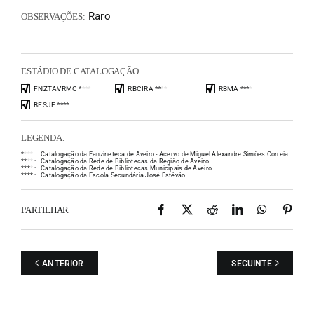
Raro
OBSERVAÇÕES:
ESTÁDIO DE CATALOGAÇÃO
FNZTAVRMC
*
*
*
*
RBCIRA
*
*
*
*
RBMA
*
*
*
*
BESJE
*
*
*
*
LEGENDA:
*
*
*
*
:
Catalogação da Fanzineteca de Aveiro - Acervo de Miguel Alexandre Simões Correia
*
*
*
*
:
Catalogação da Rede de Bibliotecas da Região de Aveiro
*
*
*
*
:
Catalogação da Rede de Bibliotecas Municipais de Aveiro
*
*
*
*
:
Catalogação da Escola Secundária José Estêvão
Facebook
X
Reddit
LinkedIn
WhatsAp
Pint
PARTILHAR
ANTERIOR
SEGUINTE