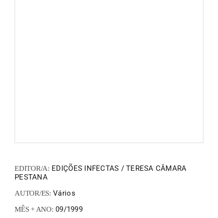
FANZIN
EN
PT
EDIÇÕES INFECTAS / TERESA CÂMARA
EDITOR/A:
PESTANA
Vários
AUTOR/ES:
09/1999
MÊS + ANO: