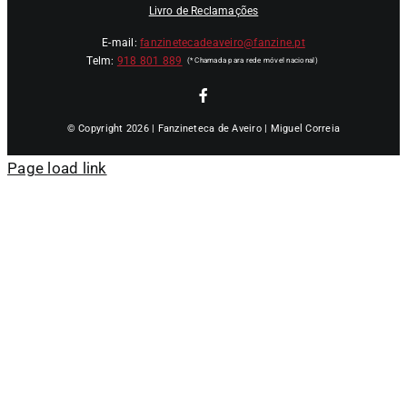
Livro de Reclamações
E-mail:
fanzinetecadeaveiro@fanzine.pt
Telm:
918 801 889
© Copyright 2026 | Fanzineteca de Aveiro | Miguel Correia
Page load link