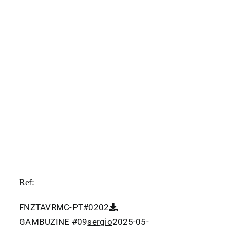
Ref:
FNZTAVRMC-PT#0202
GAMBUZINE #09
sergio
2025-05-