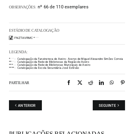
nº 66 de 110 exemplares
OBSERVAÇÕES:
ESTÁDIO DE CATALOGAÇÃO
FNZTAVRMC
*
*
*
*
LEGENDA:
*
*
*
*
:
Catalogação da Fanzineteca de Aveiro - Acervo de Miguel Alexandre Simões Correia
*
*
*
*
:
Catalogação da Rede de Bibliotecas da Região de Aveiro
*
*
*
*
:
Catalogação da Rede de Bibliotecas Municipais de Aveiro
*
*
*
*
:
Catalogação da Escola Secundária José Estêvão
Facebook
X
Reddit
LinkedIn
WhatsAp
Pint
PARTILHAR
ANTERIOR
SEGUINTE
PUBLICAÇÕES RELACIONADAS