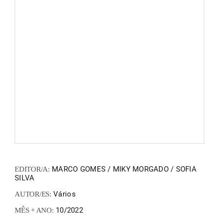
FANZIN
EN
PT
MARCO GOMES / MIKY MORGADO / SOFIA
EDITOR/A:
SILVA
Vários
AUTOR/ES:
10/2022
MÊS + ANO: