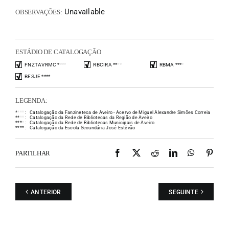
Unavailable
OBSERVAÇÕES:
ESTÁDIO DE CATALOGAÇÃO
FNZTAVRMC
*
*
*
*
RBCIRA
*
*
*
*
RBMA
*
*
*
*
BESJE
*
*
*
*
LEGENDA:
*
*
*
*
:
Catalogação da Fanzineteca de Aveiro - Acervo de Miguel Alexandre Simões Correia
*
*
*
*
:
Catalogação da Rede de Bibliotecas da Região de Aveiro
*
*
*
*
:
Catalogação da Rede de Bibliotecas Municipais de Aveiro
*
*
*
*
:
Catalogação da Escola Secundária José Estêvão
Facebook
X
Reddit
LinkedIn
WhatsAp
Pint
PARTILHAR
ANTERIOR
SEGUINTE