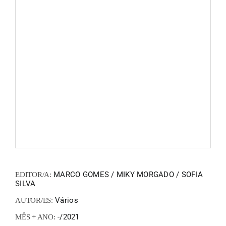
FANZIN
EN
PT
MARCO GOMES / MIKY MORGADO / SOFIA
EDITOR/A:
SILVA
Vários
AUTOR/ES:
-/2021
MÊS + ANO: