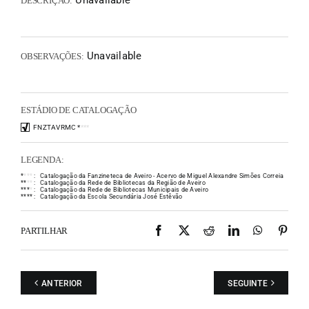
Unavailable
DESCRIÇÃO:
Unavailable
OBSERVAÇÕES:
ESTÁDIO DE CATALOGAÇÃO
FNZTAVRMC
*
*
*
*
LEGENDA:
*
*
*
*
:
Catalogação da Fanzineteca de Aveiro - Acervo de Miguel Alexandre Simões Correia
*
*
*
*
:
Catalogação da Rede de Bibliotecas da Região de Aveiro
*
*
*
*
:
Catalogação da Rede de Bibliotecas Municipais de Aveiro
*
*
*
*
:
Catalogação da Escola Secundária José Estêvão
Facebook
X
Reddit
LinkedIn
WhatsAp
Pint
PARTILHAR
ANTERIOR
SEGUINTE