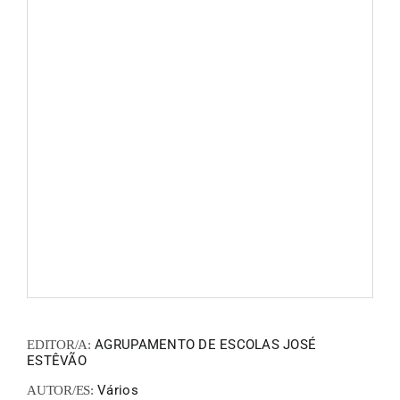
FANZIN
EN
PT
AGRUPAMENTO DE ESCOLAS JOSÉ
EDITOR/A:
ESTÊVÃO
Vários
AUTOR/ES: