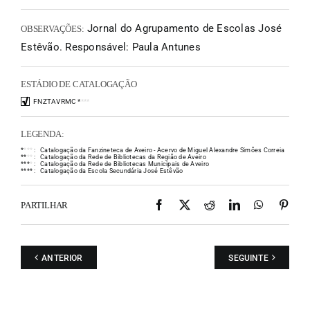
Jornal do Agrupamento de Escolas José
OBSERVAÇÕES:
Estêvão. Responsável: Paula Antunes
ESTÁDIO DE CATALOGAÇÃO
FNZTAVRMC
*
*
*
*
LEGENDA:
*
*
*
*
:
Catalogação da Fanzineteca de Aveiro - Acervo de Miguel Alexandre Simões Correia
*
*
*
*
:
Catalogação da Rede de Bibliotecas da Região de Aveiro
*
*
*
*
:
Catalogação da Rede de Bibliotecas Municipais de Aveiro
*
*
*
*
:
Catalogação da Escola Secundária José Estêvão
Facebook
X
Reddit
LinkedIn
WhatsAp
Pint
PARTILHAR
ANTERIOR
SEGUINTE