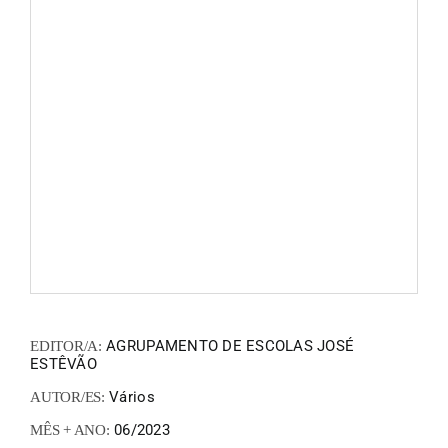
FANZIN
EN
PT
AGRUPAMENTO DE ESCOLAS JOSÉ
EDITOR/A:
ESTÊVÃO
Vários
AUTOR/ES:
06/2023
MÊS + ANO: