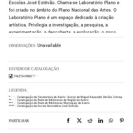
Escolas José Estêvão. Chama-se Laboratório Plano e
foi criado no âmbito do Plano Nacional das Artes. O
Laboratório Plano é um espaço dedicado à criação
artística. Privilegia a investigação, a pesquisa, a
experimentação, a descoberta, a exploração, o risco…
Pretende potenciar a liberdade criativa e incentivar a
Unavailable
OBSERVAÇÕES:
publicação independente e a auto-edição de projetos
pessoais realizados pelos alunos, dentro e fora da
escola. Este é o número zero do Laboratório Plano.
ESTÁDIO DE CATALOGAÇÃO
Resultou de um convite feito pelo PNA do AEJE ao
designer Miguel Correia (antigo aluno desta escola,
FNZTAVRMC
*
*
*
*
responsável pela Zine City e editor do fanzine
LEGENDA:
Ultraviolenta) para uma primeira atividade de
*
*
*
*
:
Catalogação da Fanzineteca de Aveiro - Acervo de Miguel Alexandre Simões Correia
sensibilização dos alunos para o universo da edição
*
*
*
*
:
Catalogação da Rede de Bibliotecas da Região de Aveiro
*
*
*
*
:
Catalogação da Rede de Bibliotecas Municipais de Aveiro
independente de material gráfico. A turma do 11H criou
*
*
*
*
:
Catalogação da Escola Secundária José Estêvão
e ofereceu ao Miguel Correia um conjunto de stencils
Facebook
X
Reddit
LinkedIn
WhatsAp
Pint
PARTILHAR
que, posteriormente, foram por ele escolhidos para dar
forma à edição #17 da sua publicação. E num processo