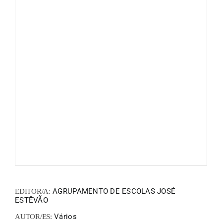
FANZIN
EN
PT
AGRUPAMENTO DE ESCOLAS JOSÉ
EDITOR/A:
ESTÊVÃO
Vários
AUTOR/ES: