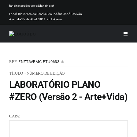
Skip
fanzinetecadeaveiro@fanzine.pt
to
Local: Biblioteca da Escola Secundária José Estêvão,
Avenida 25 de Abril, 3811-901 Aveiro
content
Toggle
Naviga
INÍCI
REF:
FNZTAVRMC-PT#0633
NOTÍ
TÍTULO + NÚMERO DE EDIÇÃO
LABORATÓRIO PLANO
ARTI
#ZERO (Versão 2 - Arte+Vida)
ACER
CAPA:
ZINEM