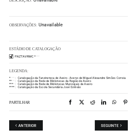
Unavailable
DESCRIÇÃO:
Unavailable
OBSERVAÇÕES:
ESTÁDIO DE CATALOGAÇÃO
FNZTAVRMC
*
*
*
*
LEGENDA:
*
*
*
*
:
Catalogação da Fanzineteca de Aveiro - Acervo de Miguel Alexandre Simões Correia
*
*
*
*
:
Catalogação da Rede de Bibliotecas da Região de Aveiro
*
*
*
*
:
Catalogação da Rede de Bibliotecas Municipais de Aveiro
*
*
*
*
:
Catalogação da Escola Secundária José Estêvão
Facebook
X
Reddit
LinkedIn
WhatsAp
Pint
PARTILHAR
ANTERIOR
SEGUINTE