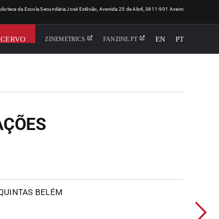
iblioteca da Escola Secundária José Estêvão, Avenida 25 de Abril, 3811-901 Aveiro
ACERVO
EN
PT
ZINEMETRICS
FANZINE.PT
AÇÕES
 QUINTAS BELÉM