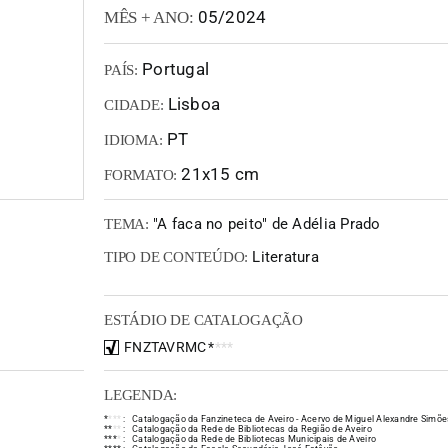
05/2024
MÊS + ANO:
Portugal
PAÍS:
Lisboa
CIDADE:
PT
IDIOMA:
21x15 cm
FORMATO:
"A faca no peito" de Adélia Prado
TEMA:
Literatura
TIPO DE CONTEÚDO:
ESTÁDIO DE CATALOGAÇÃO
FNZTAVRMC
*
*
*
*
LEGENDA:
*
*
*
*
:
Catalogação da Fanzineteca de Aveiro - Acervo de Miguel Alexandre Simõe
*
*
*
*
:
Catalogação da Rede de Bibliotecas da Região de Aveiro
*
*
*
*
:
Catalogação da Rede de Bibliotecas Municipais de Aveiro