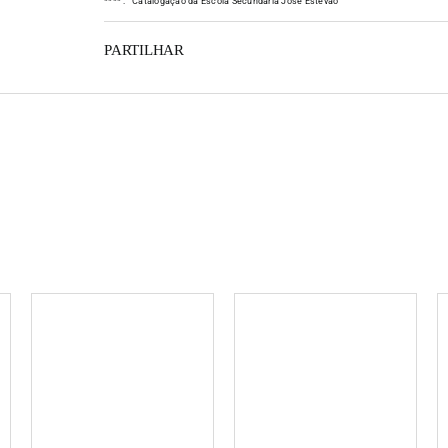
*
*
*
*
:
Catalogação da Escola Secundária José Estêvão
PARTILHAR