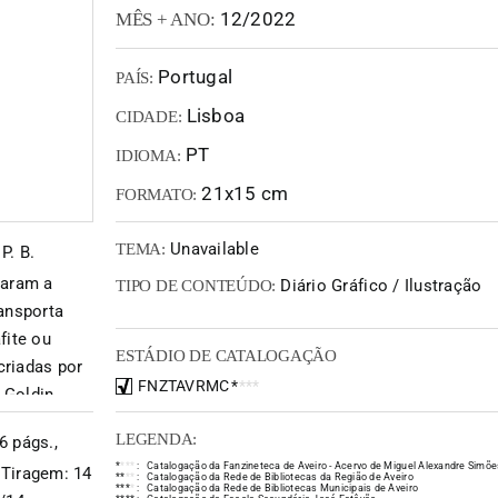
12/2022
MÊS + ANO:
Portugal
PAÍS:
Lisboa
CIDADE:
PT
IDIOMA:
21x15 cm
FORMATO:
Unavailable
TEMA:
P. B.
zaram a
Diário Gráfico / Ilustração
TIPO DE CONTEÚDO:
ransporta
fite ou
ESTÁDIO DE CATALOGAÇÃO
criadas por
FNZTAVRMC
*
*
*
*
Goldin,
 Woodman e
LEGENDA:
6 págs.,
 e
*
*
*
*
:
Catalogação da Fanzineteca de Aveiro - Acervo de Miguel Alexandre Simõe
 Tiragem: 14
ções criadas
*
*
*
*
:
Catalogação da Rede de Bibliotecas da Região de Aveiro
*
*
*
*
:
Catalogação da Rede de Bibliotecas Municipais de Aveiro