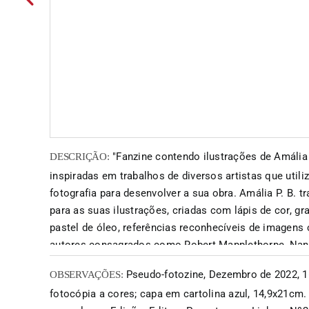
"Fanzine contendo ilustrações de Amália 
DESCRIÇÃO:
inspiradas em trabalhos de diversos artistas que utili
fotografia para desenvolver a sua obra. Amália P. B. t
para as suas ilustrações, criadas com lápis de cor, gra
pastel de óleo, referências reconhecíveis de imagens 
autores consagrados como Robert Mapplethorpe, Nan 
Cindy Sherman, Robert Longo, Dora Maar, Francesca
Pseudo-fotozine, Dezembro de 2022, 1
OBSERVAÇÕES:
Daniel Blaufucks, fornecendo-lhes um novo conTextos
fotocópia a cores; capa em cartolina azul, 14,9x21cm.
proporcionando um diálogo inusitado entre as ilustra