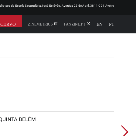
iblioteca da Escola Secundária José Estêvão, Avenida 25 de Abril, 3811-901 Aveiro
ACERVO
EN
PT
ZINEMETRICS
FANZINE.PT
 QUINTA BELÉM