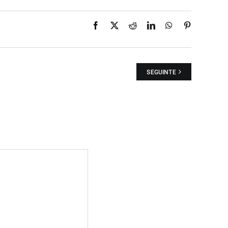
Facebook
X
Reddit
LinkedIn
WhatsApp
Pinterest
SEGUINTE