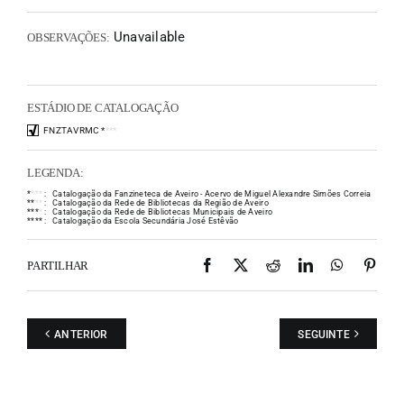
Unavailable
OBSERVAÇÕES:
ESTÁDIO DE CATALOGAÇÃO
FNZTAVRMC
*
*
*
*
LEGENDA:
*
*
*
*
:
Catalogação da Fanzineteca de Aveiro - Acervo de Miguel Alexandre Simões Correia
*
*
*
*
:
Catalogação da Rede de Bibliotecas da Região de Aveiro
*
*
*
*
:
Catalogação da Rede de Bibliotecas Municipais de Aveiro
*
*
*
*
:
Catalogação da Escola Secundária José Estêvão
Facebook
X
Reddit
LinkedIn
WhatsAp
Pint
PARTILHAR
ANTERIOR
SEGUINTE