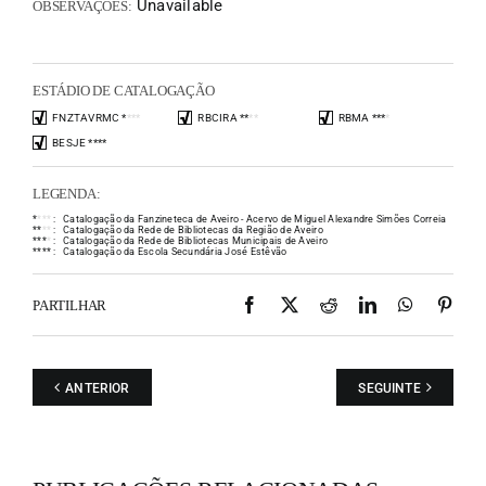
Unavailable
OBSERVAÇÕES:
ESTÁDIO DE CATALOGAÇÃO
FNZTAVRMC
*
*
*
*
RBCIRA
*
*
*
*
RBMA
*
*
*
*
BESJE
*
*
*
*
LEGENDA:
*
*
*
*
:
Catalogação da Fanzineteca de Aveiro - Acervo de Miguel Alexandre Simões Correia
*
*
*
*
:
Catalogação da Rede de Bibliotecas da Região de Aveiro
*
*
*
*
:
Catalogação da Rede de Bibliotecas Municipais de Aveiro
*
*
*
*
:
Catalogação da Escola Secundária José Estêvão
Facebook
X
Reddit
LinkedIn
WhatsAp
Pint
PARTILHAR
ANTERIOR
SEGUINTE