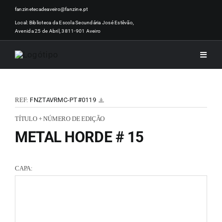
Skip
fanzinetecadeaveiro@fanzine.pt
to
Local: Biblioteca da Escola Secundária José Estêvão,
Avenida 25 de Abril, 3811-901 Aveiro
content
Toggle
Naviga
INÍCI
REF:
FNZTAVRMC-PT#0119
NOTÍ
TÍTULO + NÚMERO DE EDIÇÃO
METAL HORDE # 15
ARTI
CAPA:
ACER
ZINEM