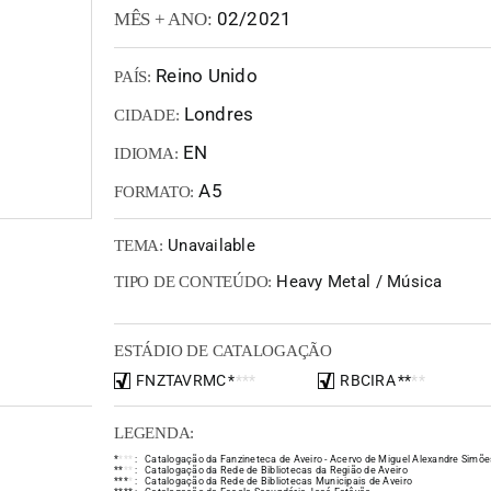
02/2021
MÊS + ANO:
Reino Unido
PAÍS:
Londres
CIDADE:
EN
IDIOMA:
A5
FORMATO:
Unavailable
TEMA:
Heavy Metal / Música
TIPO DE CONTEÚDO:
ESTÁDIO DE CATALOGAÇÃO
FNZTAVRMC
*
*
*
*
RBCIRA
*
*
*
*
LEGENDA:
*
*
*
*
:
Catalogação da Fanzineteca de Aveiro - Acervo de Miguel Alexandre Simõe
*
*
*
*
:
Catalogação da Rede de Bibliotecas da Região de Aveiro
*
*
*
*
:
Catalogação da Rede de Bibliotecas Municipais de Aveiro