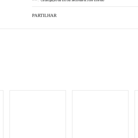
*
*
*
*
:
Catalogação da Escola Secundária José Estêvão
PARTILHAR