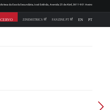
iblioteca da Escola Secundária José Estêvão, Avenida 25 de Abril, 3811-901 Aveiro
ACERVO
EN
PT
ZINEMETRICS
FANZINE.PT