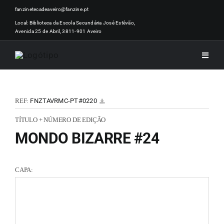
Skip
fanzinetecadeaveiro@fanzine.pt
to
Local: Biblioteca da Escola Secundária José Estêvão,
Avenida 25 de Abril, 3811-901 Aveiro
content
Toggle
Naviga
INÍCI
REF:
FNZTAVRMC-PT#0220
NOTÍ
TÍTULO + NÚMERO DE EDIÇÃO
MONDO BIZARRE #24
ARTI
CAPA:
ACER
ZINEM