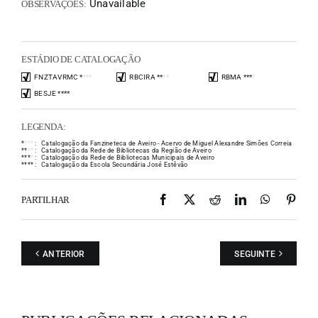
Unavailable
OBSERVAÇÕES:
ESTÁDIO DE CATALOGAÇÃO
FNZTAVRMC
*
*
*
*
RBCIRA
*
*
*
*
RBMA
*
*
*
*
BESJE
*
*
*
*
LEGENDA:
*
*
*
*
:
Catalogação da Fanzineteca de Aveiro - Acervo de Miguel Alexandre Simões Correia
*
*
*
*
:
Catalogação da Rede de Bibliotecas da Região de Aveiro
*
*
*
*
:
Catalogação da Rede de Bibliotecas Municipais de Aveiro
*
*
*
*
:
Catalogação da Escola Secundária José Estêvão
Facebook
X
Reddit
LinkedIn
WhatsAp
Pint
PARTILHAR
ANTERIOR
SEGUINTE