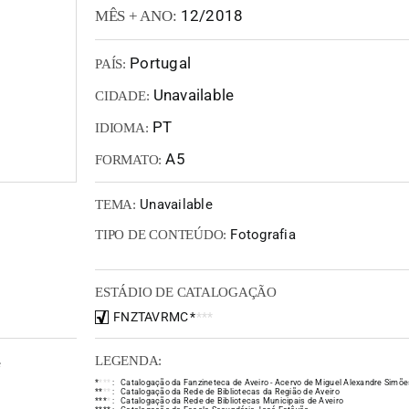
12/2018
MÊS + ANO:
Portugal
PAÍS:
Unavailable
CIDADE:
PT
IDIOMA:
A5
FORMATO:
Unavailable
TEMA:
Fotografia
TIPO DE CONTEÚDO:
ESTÁDIO DE CATALOGAÇÃO
FNZTAVRMC
*
*
*
*
LEGENDA:
e
*
*
*
*
:
Catalogação da Fanzineteca de Aveiro - Acervo de Miguel Alexandre Simõe
*
*
*
*
:
Catalogação da Rede de Bibliotecas da Região de Aveiro
*
*
*
*
:
Catalogação da Rede de Bibliotecas Municipais de Aveiro