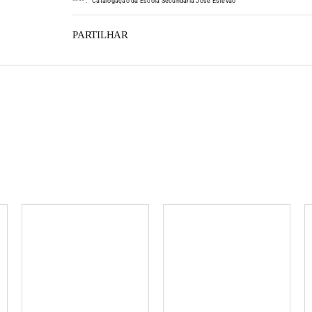
*
*
*
*
:
Catalogação da Escola Secundária José Estêvão
PARTILHAR