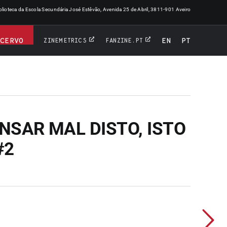
iblioteca da Escola Secundária José Estêvão, Avenida 25 de Abril, 3811-901 Aveiro
ACERVO
EN
PT
ZINEMETRICS
FANZINE.PT
NSAR MAL DISTO, ISTO
#2