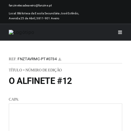
Skip
fanzinetecadeaveiro@fanzine.pt
to
Local: Biblioteca da Escola Secundária José Estêvão,
Avenida 25 de Abril, 3811-901 Aveiro
content
Toggle
Naviga
INÍCI
REF:
FNZTAVRMC-PT#0734
NOTÍ
TÍTULO + NÚMERO DE EDIÇÃO
O ALFINETE #12
ARTI
CAPA:
ACER
ZINEM