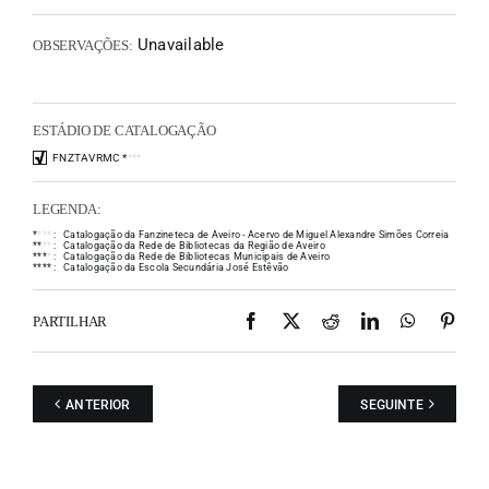
Unavailable
OBSERVAÇÕES:
ESTÁDIO DE CATALOGAÇÃO
FNZTAVRMC
*
*
*
*
LEGENDA:
*
*
*
*
:
Catalogação da Fanzineteca de Aveiro - Acervo de Miguel Alexandre Simões Correia
*
*
*
*
:
Catalogação da Rede de Bibliotecas da Região de Aveiro
*
*
*
*
:
Catalogação da Rede de Bibliotecas Municipais de Aveiro
*
*
*
*
:
Catalogação da Escola Secundária José Estêvão
Facebook
X
Reddit
LinkedIn
WhatsAp
Pint
PARTILHAR
ANTERIOR
SEGUINTE