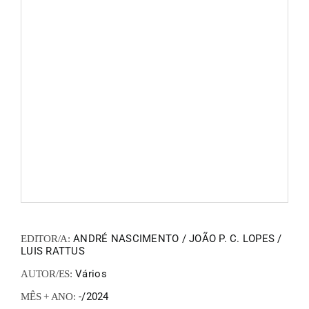
FANZIN
EN
PT
ANDRÉ NASCIMENTO / JOÃO P. C. LOPES /
EDITOR/A:
LUIS RATTUS
Vários
AUTOR/ES:
-/2024
MÊS + ANO: