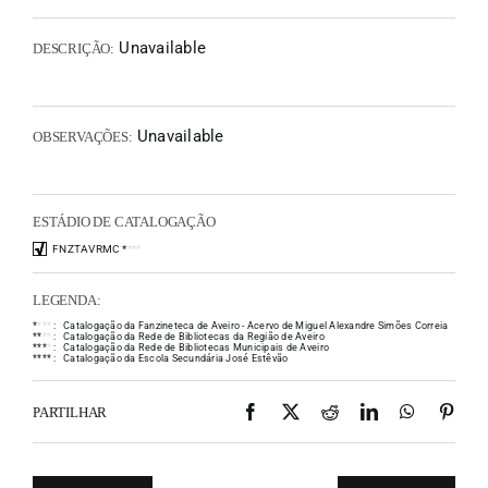
Unavailable
DESCRIÇÃO:
Unavailable
OBSERVAÇÕES:
ESTÁDIO DE CATALOGAÇÃO
FNZTAVRMC
*
*
*
*
LEGENDA:
*
*
*
*
:
Catalogação da Fanzineteca de Aveiro - Acervo de Miguel Alexandre Simões Correia
*
*
*
*
:
Catalogação da Rede de Bibliotecas da Região de Aveiro
*
*
*
*
:
Catalogação da Rede de Bibliotecas Municipais de Aveiro
*
*
*
*
:
Catalogação da Escola Secundária José Estêvão
Facebook
X
Reddit
LinkedIn
WhatsAp
Pint
PARTILHAR