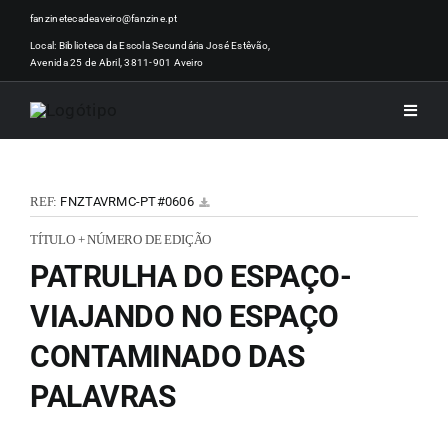
Skip
fanzinetecadeaveiro@fanzine.pt
to
Local: Biblioteca da Escola Secundária José Estêvão,
Avenida 25 de Abril, 3811-901 Aveiro
content
Toggle
Naviga
INÍCI
REF:
FNZTAVRMC-PT#0606
NOTÍ
TÍTULO + NÚMERO DE EDIÇÃO
PATRULHA DO ESPAÇO-
ARTI
VIAJANDO NO ESPAÇO
CONTAMINADO DAS
ACER
PALAVRAS
ZINEM