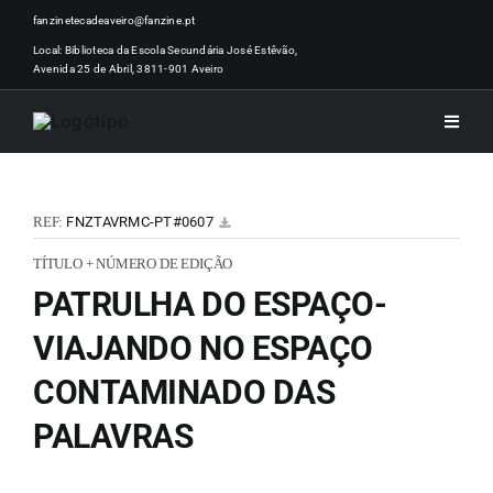
Skip
fanzinetecadeaveiro@fanzine.pt
to
Local: Biblioteca da Escola Secundária José Estêvão,
Avenida 25 de Abril, 3811-901 Aveiro
content
Toggle
Naviga
INÍCI
REF:
FNZTAVRMC-PT#0607
NOTÍ
TÍTULO + NÚMERO DE EDIÇÃO
PATRULHA DO ESPAÇO-
ARTI
VIAJANDO NO ESPAÇO
CONTAMINADO DAS
ACER
PALAVRAS
ZINEM