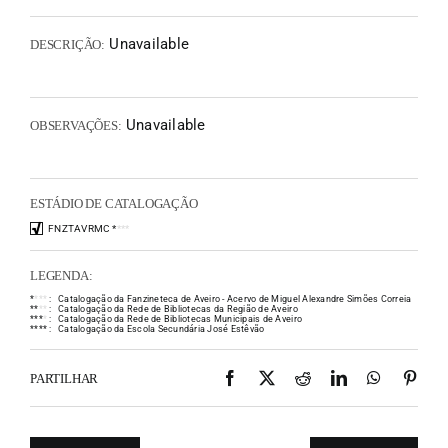
Unavailable
DESCRIÇÃO:
Unavailable
OBSERVAÇÕES:
ESTÁDIO DE CATALOGAÇÃO
FNZTAVRMC
*
*
*
*
LEGENDA:
*
*
*
*
:
Catalogação da Fanzineteca de Aveiro - Acervo de Miguel Alexandre Simões Correia
*
*
*
*
:
Catalogação da Rede de Bibliotecas da Região de Aveiro
*
*
*
*
:
Catalogação da Rede de Bibliotecas Municipais de Aveiro
*
*
*
*
:
Catalogação da Escola Secundária José Estêvão
Facebook
X
Reddit
LinkedIn
WhatsAp
Pint
PARTILHAR