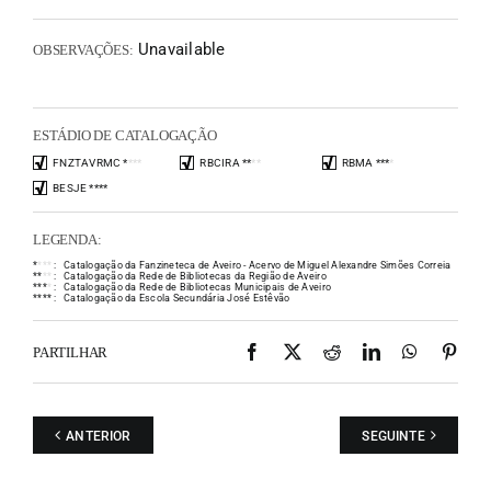
Unavailable
OBSERVAÇÕES:
ESTÁDIO DE CATALOGAÇÃO
FNZTAVRMC
*
*
*
*
RBCIRA
*
*
*
*
RBMA
*
*
*
*
BESJE
*
*
*
*
LEGENDA:
*
*
*
*
:
Catalogação da Fanzineteca de Aveiro - Acervo de Miguel Alexandre Simões Correia
*
*
*
*
:
Catalogação da Rede de Bibliotecas da Região de Aveiro
*
*
*
*
:
Catalogação da Rede de Bibliotecas Municipais de Aveiro
*
*
*
*
:
Catalogação da Escola Secundária José Estêvão
Facebook
X
Reddit
LinkedIn
WhatsAp
Pint
PARTILHAR
ANTERIOR
SEGUINTE