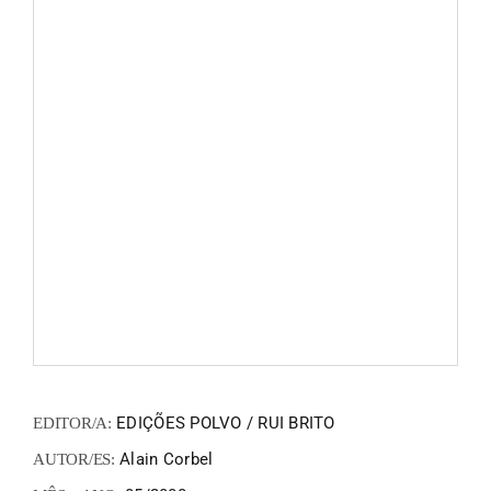
FANZIN
EN
PT
EDIÇÕES POLVO / RUI BRITO
EDITOR/A:
Alain Corbel
AUTOR/ES: