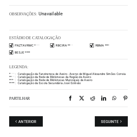
Unavailable
OBSERVAÇÕES:
ESTÁDIO DE CATALOGAÇÃO
FNZTAVRMC
*
*
*
*
RBCIRA
*
*
*
*
RBMA
*
*
*
*
BESJE
*
*
*
*
LEGENDA:
*
*
*
*
:
Catalogação da Fanzineteca de Aveiro - Acervo de Miguel Alexandre Simões Correia
*
*
*
*
:
Catalogação da Rede de Bibliotecas da Região de Aveiro
*
*
*
*
:
Catalogação da Rede de Bibliotecas Municipais de Aveiro
*
*
*
*
:
Catalogação da Escola Secundária José Estêvão
Facebook
X
Reddit
LinkedIn
WhatsAp
Pint
PARTILHAR
ANTERIOR
SEGUINTE