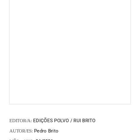
FANZIN
EN
PT
EDIÇÕES POLVO / RUI BRITO
EDITOR/A:
Pedro Brito
AUTOR/ES: