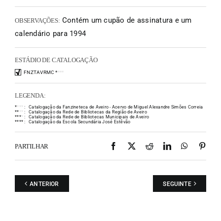
Contém um cupão de assinatura e um
OBSERVAÇÕES:
calendário para 1994
ESTÁDIO DE CATALOGAÇÃO
FNZTAVRMC
*
*
*
*
LEGENDA:
*
*
*
*
:
Catalogação da Fanzineteca de Aveiro - Acervo de Miguel Alexandre Simões Correia
*
*
*
*
:
Catalogação da Rede de Bibliotecas da Região de Aveiro
*
*
*
*
:
Catalogação da Rede de Bibliotecas Municipais de Aveiro
*
*
*
*
:
Catalogação da Escola Secundária José Estêvão
Facebook
X
Reddit
LinkedIn
WhatsAp
Pint
PARTILHAR
ANTERIOR
SEGUINTE