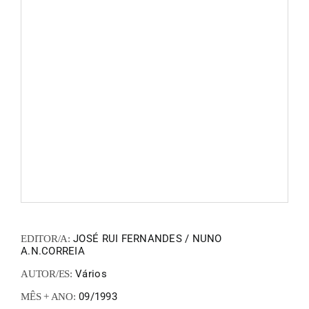
FANZIN
EN
PT
JOSÉ RUI FERNANDES / NUNO
EDITOR/A:
A.N.CORREIA
Vários
AUTOR/ES:
09/1993
MÊS + ANO: