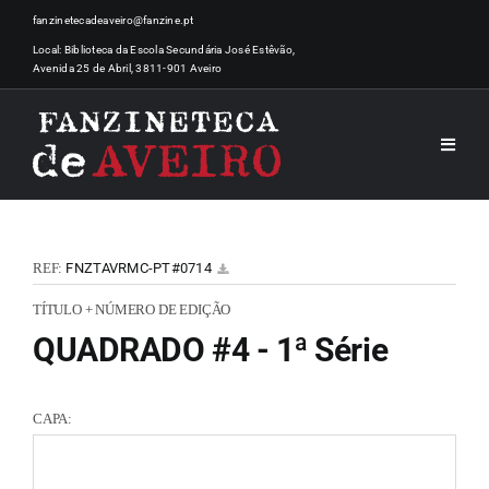
Skip
fanzinetecadeaveiro@fanzine.pt
to
Local: Biblioteca da Escola Secundária José Estêvão,
Avenida 25 de Abril, 3811-901 Aveiro
content
Toggle
Naviga
INÍCI
REF:
FNZTAVRMC-PT#0714
NOTÍ
TÍTULO + NÚMERO DE EDIÇÃO
QUADRADO #4 - 1ª Série
ARTI
CAPA:
ACER