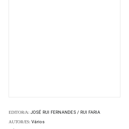
ZINEM
FANZIN
EN
PT
JOSÉ RUI FERNANDES / RUI FARIA
EDITOR/A:
Vários
AUTOR/ES: