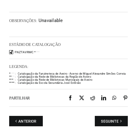
Unavailable
OBSERVAÇÕES:
ESTÁDIO DE CATALOGAÇÃO
FNZTAVRMC
*
*
*
*
LEGENDA:
*
*
*
*
:
Catalogação da Fanzineteca de Aveiro - Acervo de Miguel Alexandre Simões Correia
*
*
*
*
:
Catalogação da Rede de Bibliotecas da Região de Aveiro
*
*
*
*
:
Catalogação da Rede de Bibliotecas Municipais de Aveiro
*
*
*
*
:
Catalogação da Escola Secundária José Estêvão
Facebook
X
Reddit
LinkedIn
WhatsAp
Pint
PARTILHAR
ANTERIOR
SEGUINTE