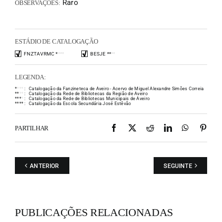
Raro
OBSERVAÇÕES:
ESTÁDIO DE CATALOGAÇÃO
FNZTAVRMC
*
*
*
*
BESJE
*
*
*
*
LEGENDA:
*
*
*
*
:
Catalogação da Fanzineteca de Aveiro - Acervo de Miguel Alexandre Simões Correia
*
*
*
*
:
Catalogação da Rede de Bibliotecas da Região de Aveiro
*
*
*
*
:
Catalogação da Rede de Bibliotecas Municipais de Aveiro
*
*
*
*
:
Catalogação da Escola Secundária José Estêvão
Facebook
X
Reddit
LinkedIn
WhatsAp
Pint
PARTILHAR
ANTERIOR
SEGUINTE
PUBLICAÇÕES RELACIONADAS