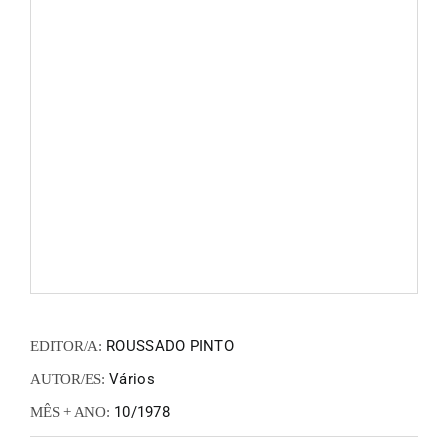
FANZIN
EN
PT
ROUSSADO PINTO
EDITOR/A:
Vários
AUTOR/ES:
10/1978
MÊS + ANO: