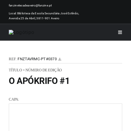
Skip
fanzinetecadeaveiro@fanzine.pt
to
Local: Biblioteca da Escola Secundária José Estêvão,
Avenida 25 de Abril, 3811-901 Aveiro
content
Toggle
Naviga
INÍCI
REF:
FNZTAVRMC-PT#0373
NOTÍ
TÍTULO + NÚMERO DE EDIÇÃO
O APÓKRIFO #1
ARTI
CAPA:
ACER
ZINEM