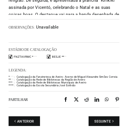
religião. De seguida, é apresentada a prancha "Kirikiki"
assinada por Vicentó, celebrando o Natal e as suas
coisas boas. O destaque vai para a banda desenhada de
Amadeu Escórcio "Página dum Suicida" ilustrando o
Unavailable
OBSERVAÇÕES:
conto homónimo de Mário de Sá-Carneiro publicado em
Novembro de 1908. As tendências suicidas de Sá-
Carneiro a manifestarem-se desde cedo através da
ESTÁDIO DE CATALOGAÇÃO
escrita do seu personagem Lourenço Furtado. Depois,
são publicados dois desenhos a preto e branco
FNZTAVRMC
*
*
*
*
BESJE
*
*
*
*
"pilhados" a Maï Lee. Na contracapa, surge uma
LEGENDA:
ilustração "SOS Terra" de Isa Bruno." Textos de
*
*
*
*
:
Catalogação da Fanzineteca de Aveiro - Acervo de Miguel Alexandre Simões Correia
Erradiador no Blog "My Nation Underground"
*
*
*
*
:
Catalogação da Rede de Bibliotecas da Região de Aveiro
*
*
*
*
:
Catalogação da Rede de Bibliotecas Municipais de Aveiro
*
*
*
*
:
Catalogação da Escola Secundária José Estêvão
Facebook
X
Reddit
LinkedIn
WhatsAp
Pint
PARTILHAR
ANTERIOR
SEGUINTE