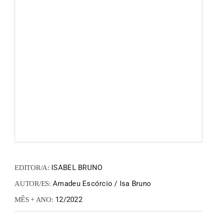
FANZIN
EN
PT
ISABEL BRUNO
EDITOR/A:
Amadeu Escórcio / Isa Bruno
AUTOR/ES:
12/2022
MÊS + ANO: