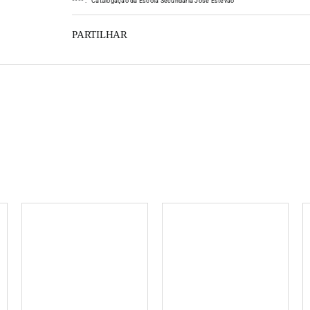
*
*
*
*
:
Catalogação da Escola Secundária José Estêvão
PARTILHAR