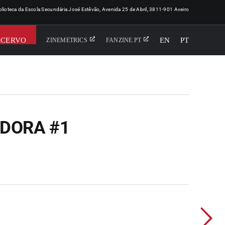
iblioteca da Escola Secundária José Estêvão, Avenida 25 de Abril, 3811-901 Aveiro
ACERVO
EN
PT
ZINEMETRICS
FANZINE.PT
DORA #1