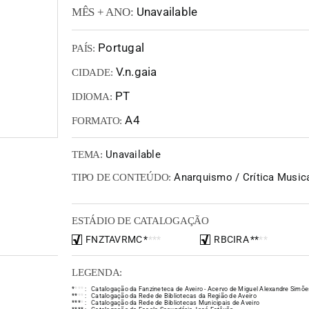
Unavailable
MÊS + ANO:
Portugal
PAÍS:
V.n.gaia
CIDADE:
PT
IDIOMA:
A4
FORMATO:
Unavailable
TEMA:
Anarquismo / Crítica Musica
TIPO DE CONTEÚDO:
ESTÁDIO DE CATALOGAÇÃO
FNZTAVRMC
*
*
*
*
RBCIRA
*
*
*
*
LEGENDA:
*
*
*
*
:
Catalogação da Fanzineteca de Aveiro - Acervo de Miguel Alexandre Simõe
*
*
*
*
:
Catalogação da Rede de Bibliotecas da Região de Aveiro
*
*
*
*
:
Catalogação da Rede de Bibliotecas Municipais de Aveiro