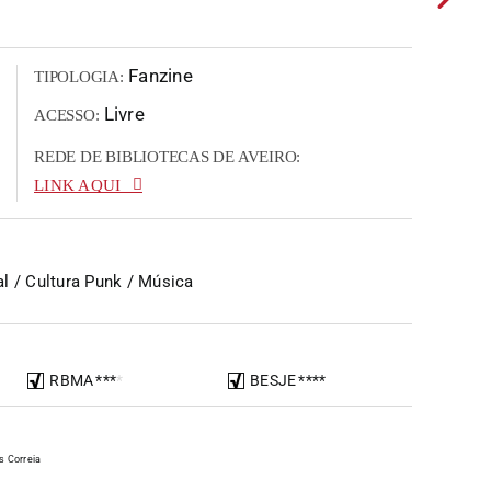
Fanzine
TIPOLOGIA:
Livre
ACESSO:
REDE DE BIBLIOTECAS DE AVEIRO:
LINK AQUI
l / Cultura Punk / Música
RBMA
*
*
*
*
BESJE
*
*
*
*
s Correia