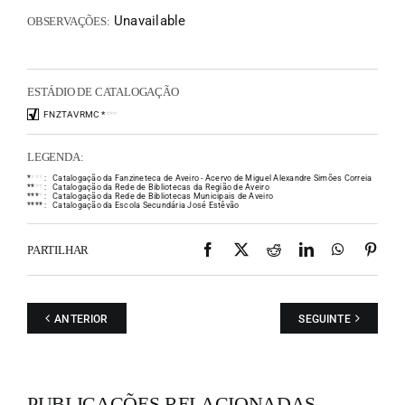
Unavailable
OBSERVAÇÕES:
ESTÁDIO DE CATALOGAÇÃO
FNZTAVRMC
*
*
*
*
LEGENDA:
*
*
*
*
:
Catalogação da Fanzineteca de Aveiro - Acervo de Miguel Alexandre Simões Correia
*
*
*
*
:
Catalogação da Rede de Bibliotecas da Região de Aveiro
*
*
*
*
:
Catalogação da Rede de Bibliotecas Municipais de Aveiro
*
*
*
*
:
Catalogação da Escola Secundária José Estêvão
Facebook
X
Reddit
LinkedIn
WhatsAp
Pint
PARTILHAR
ANTERIOR
SEGUINTE
PUBLICAÇÕES RELACIONADAS