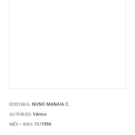
FANZIN
EN
PT
NUNO MANAIA C.
EDITOR/A:
Vários
AUTOR/ES:
11/1996
MÊS + ANO: