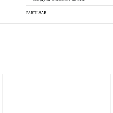
*
*
*
*
:
Catalogação da Escola Secundária José Estêvão
PARTILHAR