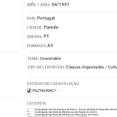
04/1997
MÊS + ANO:
Portugal
PAÍS:
Parede
CIDADE:
PT
IDIOMA:
A5
FORMATO:
Unavailable
TEMA:
Claques Organizadas / Cultur
TIPO DE CONTEÚDO:
ESTÁDIO DE CATALOGAÇÃO
FNZTAVRMC
*
*
*
*
LEGENDA:
*
*
*
*
:
Catalogação da Fanzineteca de Aveiro - Acervo de Miguel Alexandre Simõe
*
*
*
*
:
Catalogação da Rede de Bibliotecas da Região de Aveiro
*
*
*
*
:
Catalogação da Rede de Bibliotecas Municipais de Aveiro