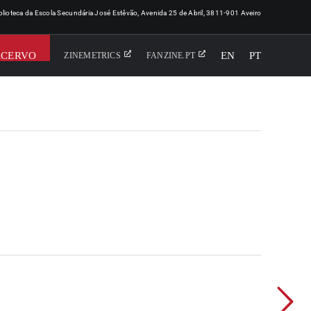
iblioteca da Escola Secundária José Estêvão, Avenida 25 de Abril, 3811-901 Aveiro
ACERVO
EN
PT
ZINEMETRICS
FANZINE.PT